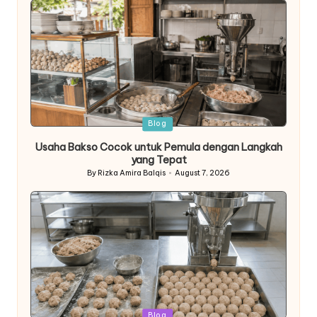
Posted
Blog
in
Usaha Bakso Cocok untuk Pemula dengan Langkah
yang Tepat
By
Rizka Amira Balqis
August 7, 2026
Posted
by
Posted
Blog