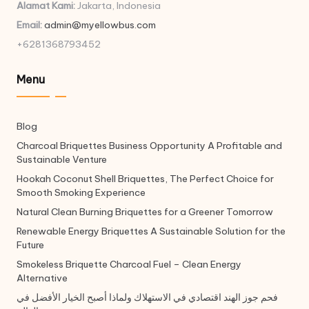
Alamat Kami:
Jakarta, Indonesia
Email:
admin@myellowbus.com
+6281368793452
Menu
Blog
Charcoal Briquettes Business Opportunity A Profitable and
Sustainable Venture
Hookah Coconut Shell Briquettes, The Perfect Choice for
Smooth Smoking Experience
Natural Clean Burning Briquettes for a Greener Tomorrow
Renewable Energy Briquettes A Sustainable Solution for the
Future
Smokeless Briquette Charcoal Fuel – Clean Energy
Alternative
فحم جوز الهند اقتصادي في الاستهلاك ولماذا أصبح الخيار الأفضل في