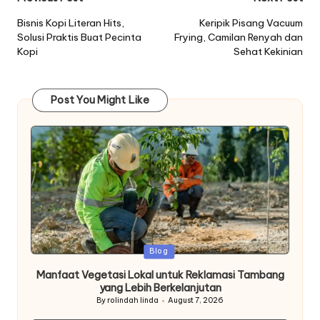
Post
navigation
Bisnis Kopi Literan Hits,
Keripik Pisang Vacuum
Solusi Praktis Buat Pecinta
Frying, Camilan Renyah dan
Kopi
Sehat Kekinian
Post You Might Like
Posted
Blog
in
Manfaat Vegetasi Lokal untuk Reklamasi Tambang
yang Lebih Berkelanjutan
By
rolindah linda
August 7, 2026
Posted
by