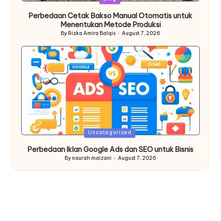
in
Perbedaan Cetak Bakso Manual Otomatis untuk
Menentukan Metode Produksi
By
Rizka Amira Balqis
August 7, 2026
Posted
by
Posted
Uncategorized
in
Perbedaan Iklan Google Ads dan SEO untuk Bisnis
By
naurah maizani
August 7, 2026
Posted
by