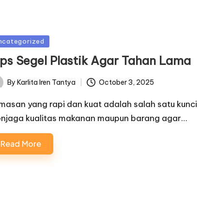
sted
ncategorized
ips Segel Plastik Agar Tahan Lama
By
Karlita Iren Tantya
October 3, 2025
ted
masan yang rapi dan kuat adalah salah satu kunci
njaga kualitas makanan maupun barang agar…
Read More