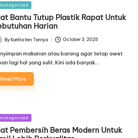
sted
ncategorized
lat Bantu Tutup Plastik Rapat Untuk
ebutuhan Harian
By
Karlita Iren Tantya
October 3, 2025
ted
nyimpan makanan atau barang agar tetap awet
kan lagi hal yang sulit. Kini ada banyak…
Read More
sted
ncategorized
lat Pembersih Beras Modern Untuk