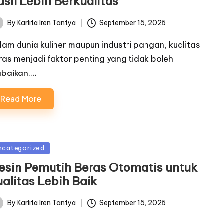
sil Lebih Berkualitas
By
Karlita Iren Tantya
September 15, 2025
ted
lam dunia kuliner maupun industri pangan, kualitas
ras menjadi faktor penting yang tidak boleh
abaikan.…
Read More
sted
ncategorized
esin Pemutih Beras Otomatis untuk
ualitas Lebih Baik
By
Karlita Iren Tantya
September 15, 2025
ted