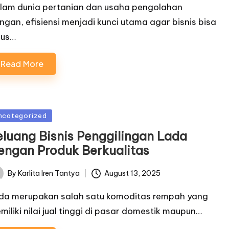
lam dunia pertanian dan usaha pengolahan
ngan, efisiensi menjadi kunci utama agar bisnis bisa
rus…
Read More
sted
ncategorized
eluang Bisnis Penggilingan Lada
engan Produk Berkualitas
By
Karlita Iren Tantya
August 13, 2025
ted
da merupakan salah satu komoditas rempah yang
miliki nilai jual tinggi di pasar domestik maupun…