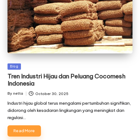
Posted
Blog
in
Tren Industri Hijau dan Peluang Cocomesh
Indonesia
By
netta
October 30, 2025
Posted
by
Industri hijau global terus mengalami pertumbuhan signifikan,
didorong oleh kesadaran lingkungan yang meningkat dan
regulasi…
Read More