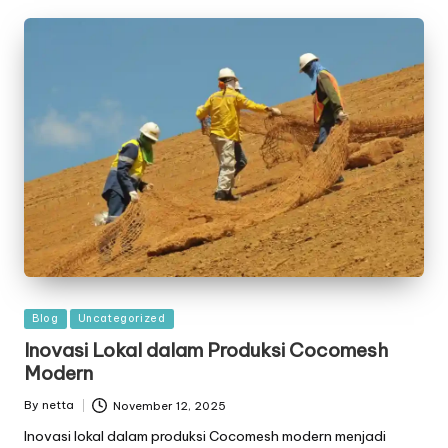
Posted
Blog
Uncategorized
in
Inovasi Lokal dalam Produksi Cocomesh
Modern
By
netta
November 12, 2025
Posted
by
Inovasi lokal dalam produksi Cocomesh modern menjadi