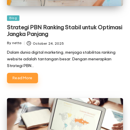
Posted
Blog
in
Strategi PBN Ranking Stabil untuk Optimasi
Jangka Panjang
By
netta
October 24, 2025
Posted
by
Dalam dunia digital marketing, menjaga stabilitas ranking
website adalah tantangan besar. Dengan menerapkan
Strategi PBN…
Read More