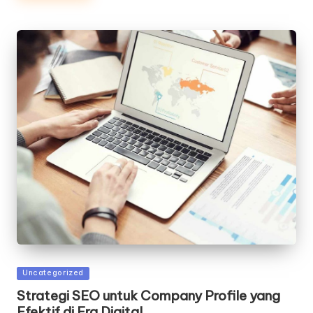
Posted
Uncategorized
in
Strategi SEO untuk Company Profile yang
Efektif di Era Digital