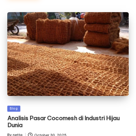
Posted
Blog
in
Analisis Pasar Cocomesh di Industri Hijau
Dunia
By
netta
October 30, 2025