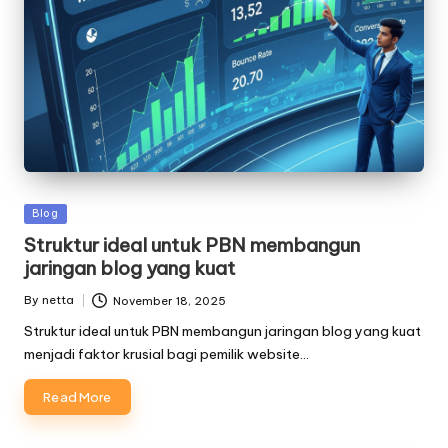
Posted
Blog
in
Struktur ideal untuk PBN membangun
jaringan blog yang kuat
By
netta
November 18, 2025
Posted
by
Struktur ideal untuk PBN membangun jaringan blog yang kuat
menjadi faktor krusial bagi pemilik website…
Read More