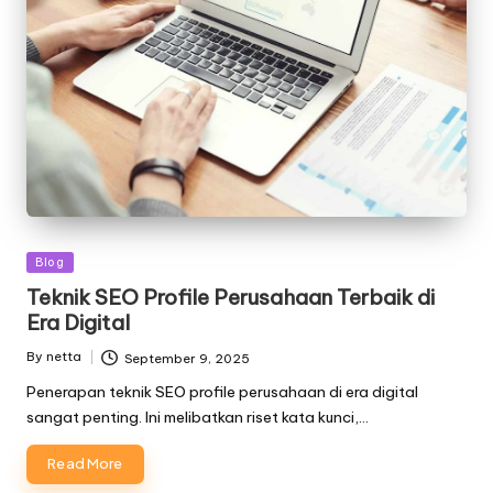
Posted
Blog
in
Teknik SEO Profile Perusahaan Terbaik di
Era Digital
By
netta
September 9, 2025
Posted
by
Penerapan teknik SEO profile perusahaan di era digital
sangat penting. Ini melibatkan riset kata kunci,…
Read More