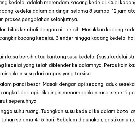
g kedelai adalah merendam kacang kedelai. Cuci kacang 
acang kedelai dalam air dingin selama 8 sampai 12 jam a
 proses pengolahan selanjutnya.
dan bilas kembali dengan air bersih. Masukkan kacang ked
cangkir kacang kedelai. Blender hingga kacang kedelai ha
n kasa bersih atau kantong susu kedelai (susu kedelai str
kedelai yang telah diblender ke dalamnya. Peras kain k
emisahkan susu dari ampas yang tersisa.
 dalam panci besar. Masak dengan api sedang, aduk seseka
 angkat dari api. Jika ingin menambahkan rasa, seperti ga
arut sepenuhnya.
hingga suhu ruang. Tuangkan susu kedelai ke dalam botol 
rtahan selama 4-5 hari. Sebelum digunakan, pastikan un