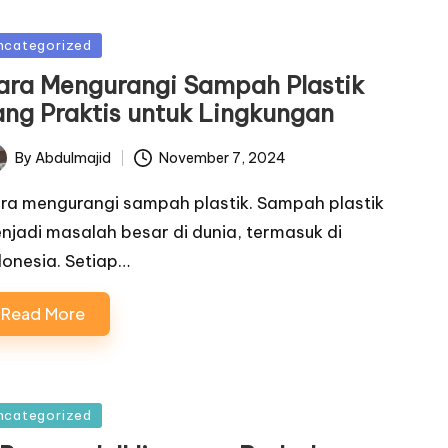
sted
ncategorized
ara Mengurangi Sampah Plastik
ang Praktis untuk Lingkungan
By
Abdulmajid
November 7, 2024
ted
ra mengurangi sampah plastik. Sampah plastik
njadi masalah besar di dunia, termasuk di
donesia. Setiap…
Read More
sted
ncategorized