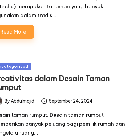
techu) merupakan tanaman yang banyak
gunakan dalam tradisi…
Read More
sted
ncategorized
reativitas dalam Desain Taman
umput
By
Abdulmajid
September 24, 2024
ted
sain taman rumput. Desain taman rumput
mberikan banyak peluang bagi pemilik rumah dan
ngelola ruang…