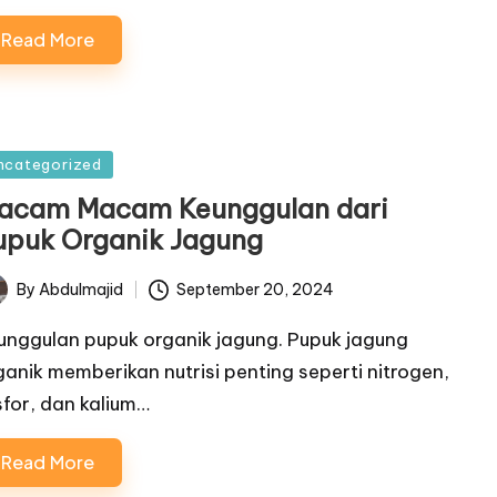
Read More
sted
ncategorized
acam Macam Keunggulan dari
upuk Organik Jagung
By
Abdulmajid
September 20, 2024
ted
unggulan pupuk organik jagung. Pupuk jagung
ganik memberikan nutrisi penting seperti nitrogen,
sfor, dan kalium…
Read More