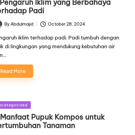
 Pengaruh Iklim yang Berbahaya
erhadap Padi
By
Abdulmajid
October 28, 2024
ted
ngaruh iklim terhadap padi. Padi tumbuh dengan
ik di lingkungan yang mendukung kebutuhan air
n…
Read More
sted
ncategorized
 Manfaat Pupuk Kompos untuk
ertumbuhan Tanaman