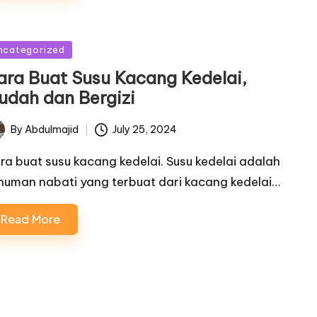
sted
ncategorized
ara Buat Susu Kacang Kedelai,
udah dan Bergizi
By
Abdulmajid
July 25, 2024
ted
ra buat susu kacang kedelai. Susu kedelai adalah
numan nabati yang terbuat dari kacang kedelai…
Read More