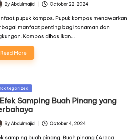
By
Abdulmajid
October 22, 2024
ted
nfaat pupuk kompos. Pupuk kompos menawarkan
rbagai manfaat penting bagi tanaman dan
ngkungan. Kompos dihasilkan…
Read More
sted
ncategorized
 Efek Samping Buah Pinang yang
erbahaya
By
Abdulmajid
October 4, 2024
ted
ek samping buah pinang. Buah pinang (Areca