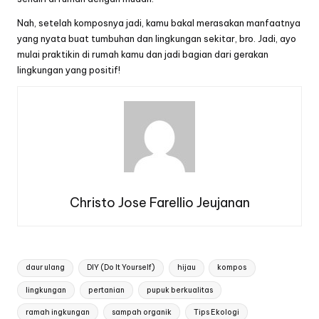
Nah, setelah komposnya jadi, kamu bakal merasakan manfaatnya
yang nyata buat tumbuhan dan lingkungan sekitar, bro. Jadi, ayo
mulai praktikin di rumah kamu dan jadi bagian dari gerakan
lingkungan yang positif!
Christo Jose Farellio Jeujanan
Tags:
daur ulang
DIY (Do It Yourself)
hijau
kompos
lingkungan
pertanian
pupuk berkualitas
ramah ingkungan
sampah organik
Tips Ekologi