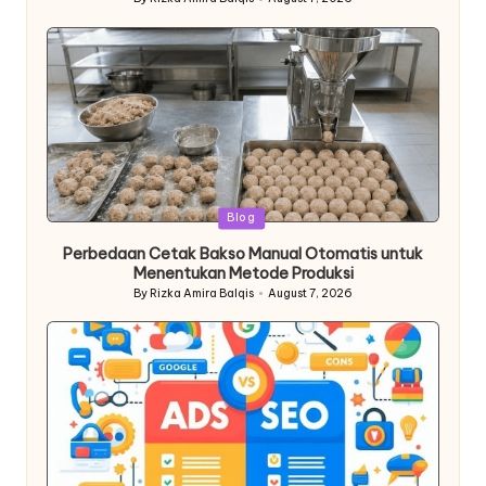
Posted
by
Posted
Blog
in
Perbedaan Cetak Bakso Manual Otomatis untuk
Menentukan Metode Produksi
By
Rizka Amira Balqis
August 7, 2026
Posted
by