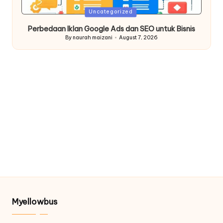
Posted
Uncategorized
in
Perbedaan Iklan Google Ads dan SEO untuk Bisnis
By
naurah maizani
August 7, 2026
Posted
by
Myellowbus