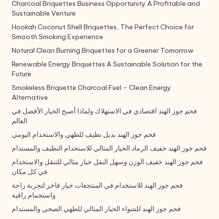
Charcoal Briquettes Business Opportunity A Profitable and
Sustainable Venture
Hookah Coconut Shell Briquettes, The Perfect Choice for
Smooth Smoking Experience
Natural Clean Burning Briquettes for a Greener Tomorrow
Renewable Energy Briquettes A Sustainable Solution for the
Future
Smokeless Briquette Charcoal Fuel – Clean Energy
Alternative
فحم جوز الهند اقتصادي في الاستهلاك ولماذا أصبح الخيار الأفضل في
العالم
فحم جوز الهند بديل نظيف للطهي والاستخدام اليومي
فحم جوز الهند خفيف الرماد الخيار المثالي للاستخدام النظيف والمستدام
فحم جوز الهند خفيف الوزن وسهل النقل خيار مثالي للتنقل والاستخدام
في كل مكان
فحم جوز الهند للاستخدام في المنتجعات خيار فاخر لتجربة راحة
واستجمام راقية
فحم جوز الهند للشواء الخيار المثالي للطهي الصحي والمستدام