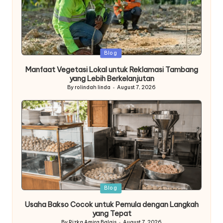
Posted
Blog
in
Manfaat Vegetasi Lokal untuk Reklamasi Tambang
yang Lebih Berkelanjutan
By
rolindah linda
August 7, 2026
Posted
by
Posted
Blog
in
Usaha Bakso Cocok untuk Pemula dengan Langkah
yang Tepat
By
Rizka Amira Balqis
August 7, 2026