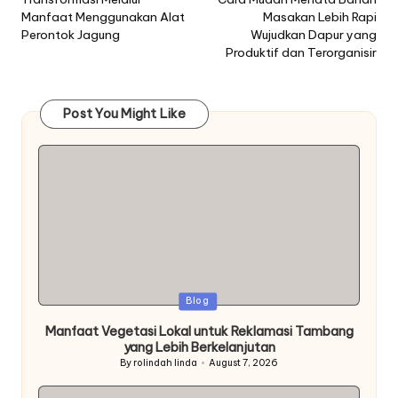
navigation
Manfaat Menggunakan Alat
Masakan Lebih Rapi
Perontok Jagung
Wujudkan Dapur yang
Produktif dan Terorganisir
Post You Might Like
Posted
Blog
in
Manfaat Vegetasi Lokal untuk Reklamasi Tambang
yang Lebih Berkelanjutan
By
rolindah linda
August 7, 2026
Posted
by