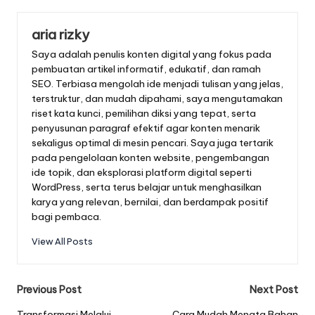
aria rizky
Saya adalah penulis konten digital yang fokus pada
pembuatan artikel informatif, edukatif, dan ramah
SEO. Terbiasa mengolah ide menjadi tulisan yang jelas,
terstruktur, dan mudah dipahami, saya mengutamakan
riset kata kunci, pemilihan diksi yang tepat, serta
penyusunan paragraf efektif agar konten menarik
sekaligus optimal di mesin pencari. Saya juga tertarik
pada pengelolaan konten website, pengembangan
ide topik, dan eksplorasi platform digital seperti
WordPress, serta terus belajar untuk menghasilkan
karya yang relevan, bernilai, dan berdampak positif
bagi pembaca.
View All Posts
Post
Previous Post
Next Post
Transformasi Melalui
Cara Mudah Menata Bahan