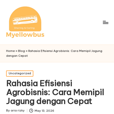
Home
»
Blog
»
Rahasia Efisiensi Agrobisnis: Cara Memipil Jagung
dengan Cepat
Posted
Uncategorized
in
Rahasia Efisiensi
Agrobisnis: Cara Memipil
Jagung dengan Cepat
By
aria rizky
May 13, 2026
Posted