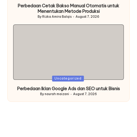
in
Perbedaan Cetak Bakso Manual Otomatis untuk
Menentukan Metode Produksi
By
Rizka Amira Balqis
August 7, 2026
Posted
by
Posted
Uncategorized
in
Perbedaan Iklan Google Ads dan SEO untuk Bisnis
By
naurah maizani
August 7, 2026
Posted
by