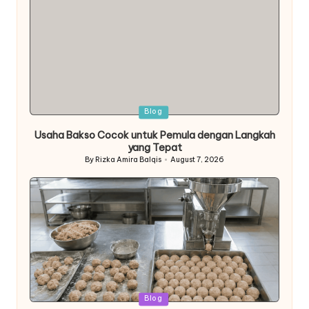
Posted
Blog
in
Usaha Bakso Cocok untuk Pemula dengan Langkah
yang Tepat
By
Rizka Amira Balqis
August 7, 2026
Posted
by
Posted
Blog