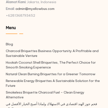
Alamat Kami:
Jakarta, Indonesia
Email:
admin@myellowbus.com
+6281368793452
Menu
Blog
Charcoal Briquettes Business Opportunity A Profitable and
Sustainable Venture
Hookah Coconut Shell Briquettes, The Perfect Choice for
Smooth Smoking Experience
Natural Clean Burning Briquettes for a Greener Tomorrow
Renewable Energy Briquettes A Sustainable Solution for the
Future
Smokeless Briquette Charcoal Fuel – Clean Energy
Alternative
فحم جوز الهند اقتصادي في الاستهلاك ولماذا أصبح الخيار الأفضل في