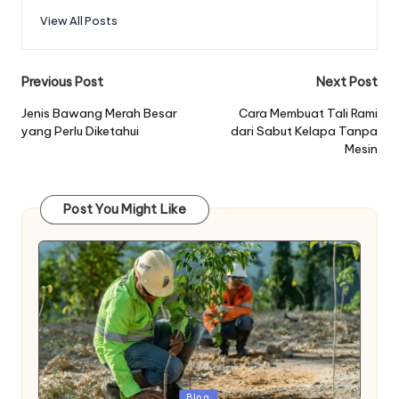
View All Posts
Post
Previous Post
Next Post
navigation
Jenis Bawang Merah Besar
Cara Membuat Tali Rami
yang Perlu Diketahui
dari Sabut Kelapa Tanpa
Mesin
Post You Might Like
Posted
Blog