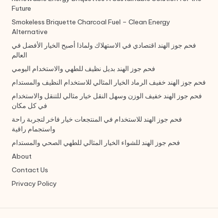
Future
Smokeless Briquette Charcoal Fuel – Clean Energy
Alternative
فحم جوز الهند اقتصادي في الاستهلاك ولماذا أصبح الخيار الأفضل في
العالم
فحم جوز الهند بديل نظيف للطهي والاستخدام اليومي
فحم جوز الهند خفيف الرماد الخيار المثالي للاستخدام النظيف والمستدام
فحم جوز الهند خفيف الوزن وسهل النقل خيار مثالي للتنقل والاستخدام
في كل مكان
فحم جوز الهند للاستخدام في المنتجعات خيار فاخر لتجربة راحة
واستجمام راقية
فحم جوز الهند للشواء الخيار المثالي للطهي الصحي والمستدام
About
Contact Us
Privacy Policy