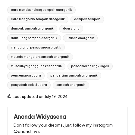
Tags:
cara mendaur ulang sampah anorganik
cara mengolah sampah anorganik
dampak sampah
dampak sampah anorganik
daur ulang
daur ulang sampah anorganik
limbah anorganik
mengurangi penggunaan plastik
metode mengolah sampah anorganik
munculnya gangguan kesehatan
pencemaran lingkungan
pencemaran udara
pengertian sampah anorganik
penyebab polusi udara
sampah anorganik
Last updated on July 19, 2024
Ananda Widyasena
Don't follow your dreams, just follow my instagram
@anand_w.s