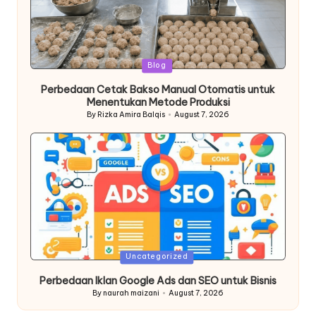
Posted
Blog
in
Perbedaan Cetak Bakso Manual Otomatis untuk
Menentukan Metode Produksi
By
Rizka Amira Balqis
August 7, 2026
Posted
by
Posted
Uncategorized
in
Perbedaan Iklan Google Ads dan SEO untuk Bisnis
By
naurah maizani
August 7, 2026
Posted
by