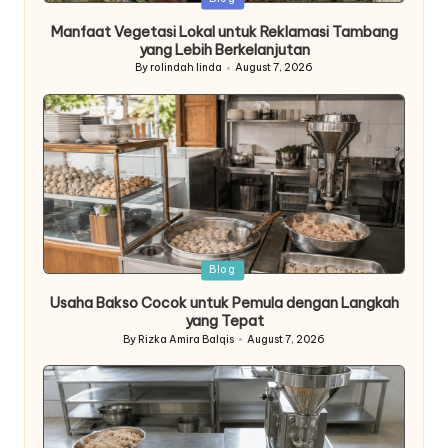
in
Manfaat Vegetasi Lokal untuk Reklamasi Tambang
yang Lebih Berkelanjutan
By
rolindah linda
August 7, 2026
Posted
by
Posted
Blog
in
Usaha Bakso Cocok untuk Pemula dengan Langkah
yang Tepat
By
Rizka Amira Balqis
August 7, 2026
Posted
by