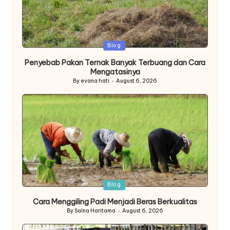
Posted
Blog
in
Penyebab Pakan Ternak Banyak Terbuang dan Cara
Mengatasinya
By
evana hati
August 6, 2026
Posted
by
Posted
Blog
in
Cara Menggiling Padi Menjadi Beras Berkualitas
By
Salna Haritama
August 6, 2026
Posted
by