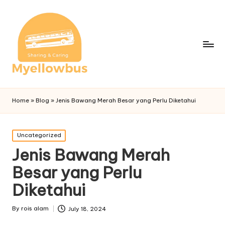
Home
»
Blog
»
Jenis Bawang Merah Besar yang Perlu Diketahui
Posted
Uncategorized
in
Jenis Bawang Merah
Besar yang Perlu
Diketahui
By
rois alam
July 18, 2024
Posted
by