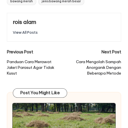
bawang merah
jenis bawang merah besar
rois alam
View All Posts
Post
Previous Post
Next Post
navigation
Panduan Cara Merawat
Cara Mengolah Sampah
Jaket Parasut Agar Tidak
Anorganik Dengan
Kusut
Beberapa Metode
Post You Might Like