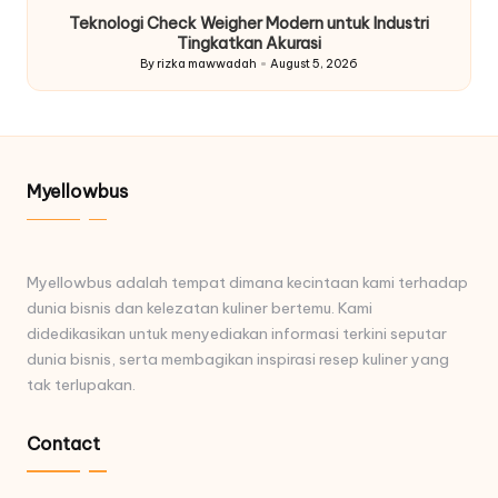
in
Teknologi Check Weigher Modern untuk Industri
Tingkatkan Akurasi
By
rizka mawwadah
August 5, 2026
Posted
by
Myellowbus
Myellowbus adalah tempat dimana kecintaan kami terhadap
dunia bisnis dan kelezatan kuliner bertemu. Kami
didedikasikan untuk menyediakan informasi terkini seputar
dunia bisnis, serta membagikan inspirasi resep kuliner yang
tak terlupakan.
Contact