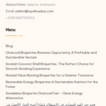
Alamat Kami:
Jakarta, Indonesia
Email:
admin@myellowbus.com
+6281368793452
Menu
Blog
Charcoal Briquettes Business Opportunity A Profitable and
Sustainable Venture
Hookah Coconut Shell Briquettes, The Perfect Choice for
Smooth Smoking Experience
Natural Clean Burning Briquettes for a Greener Tomorrow
Renewable Energy Briquettes A Sustainable Solution for the
Future
Smokeless Briquette Charcoal Fuel – Clean Energy
Alternative
فحم جوز الهند اقتصادي في الاستهلاك ولماذا أصبح الخيار الأفضل في