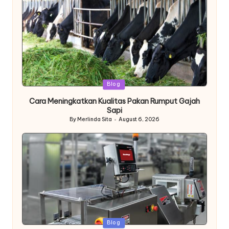
Posted
Blog
in
Cara Meningkatkan Kualitas Pakan Rumput Gajah
Sapi
By
Merlinda Sita
August 6, 2026
Posted
by
Posted
Blog