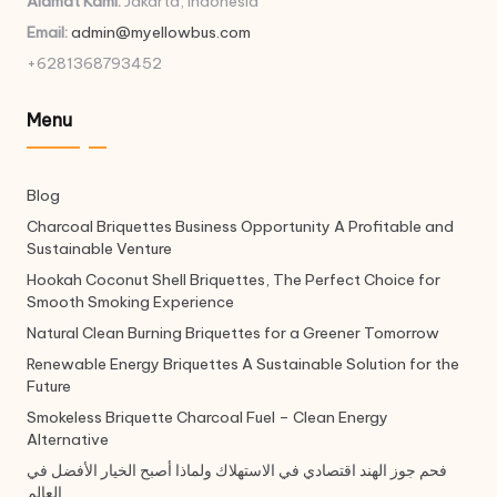
Alamat Kami:
Jakarta, Indonesia
Email:
admin@myellowbus.com
+6281368793452
Menu
Blog
Charcoal Briquettes Business Opportunity A Profitable and
Sustainable Venture
Hookah Coconut Shell Briquettes, The Perfect Choice for
Smooth Smoking Experience
Natural Clean Burning Briquettes for a Greener Tomorrow
Renewable Energy Briquettes A Sustainable Solution for the
Future
Smokeless Briquette Charcoal Fuel – Clean Energy
Alternative
فحم جوز الهند اقتصادي في الاستهلاك ولماذا أصبح الخيار الأفضل في
العالم