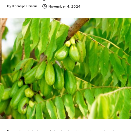
By
Khadija Hasan
November 4, 2024
Posted
by