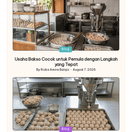
Posted
Blog
in
Usaha Bakso Cocok untuk Pemula dengan Langkah
yang Tepat
By
Rizka Amira Balqis
August 7, 2026
Posted
by
Posted
Blog