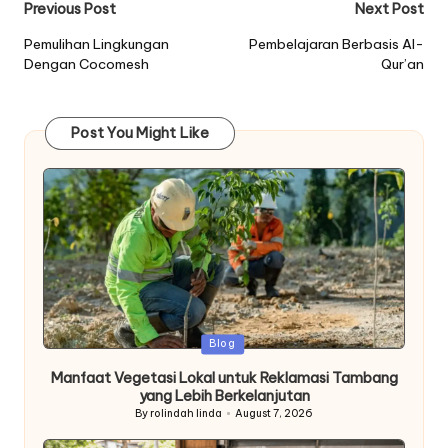
Post
Previous Post
Next Post
navigation
Pemulihan Lingkungan
Pembelajaran Berbasis Al-
Dengan Cocomesh
Qur’an
Post You Might Like
Posted
Blog
in
Manfaat Vegetasi Lokal untuk Reklamasi Tambang
yang Lebih Berkelanjutan
By
rolindah linda
August 7, 2026
Posted
by