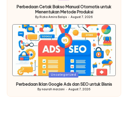
in
Perbedaan Cetak Bakso Manual Otomatis untuk
Menentukan Metode Produksi
By
Rizka Amira Balqis
August 7, 2026
Posted
by
Posted
Uncategorized
in
Perbedaan Iklan Google Ads dan SEO untuk Bisnis
By
naurah maizani
August 7, 2026
Posted
by