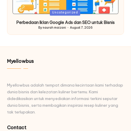
Posted
Uncategorized
in
Perbedaan Iklan Google Ads dan SEO untuk Bisnis
By
naurah maizani
August 7, 2026
Posted
by
Myellowbus
Myellowbus adalah tempat dimana kecintaan kami terhadap
dunia bisnis dan kelezatan kuliner bertemu. Kami
didedikasikan untuk menyediakan informasi terkini seputar
dunia bisnis, serta membagikan inspirasi resep kuliner yang
tak terlupakan.
Contact