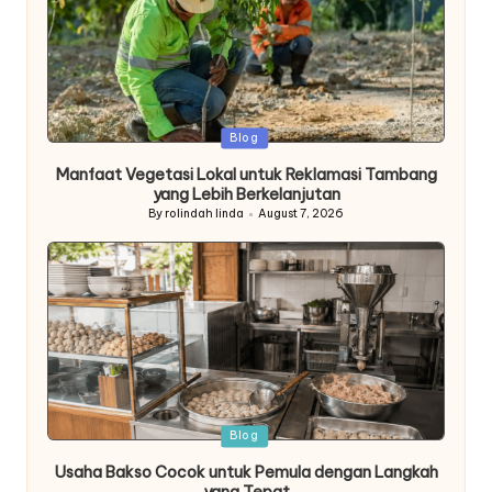
Posted
Blog
in
Manfaat Vegetasi Lokal untuk Reklamasi Tambang
yang Lebih Berkelanjutan
By
rolindah linda
August 7, 2026
Posted
by
Posted
Blog
in
Usaha Bakso Cocok untuk Pemula dengan Langkah