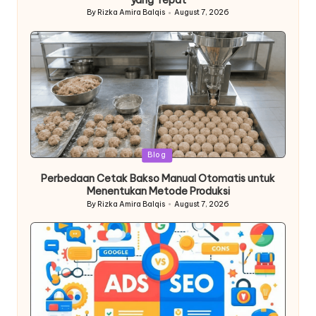
yang Tepat
By
Rizka Amira Balqis
August 7, 2026
Posted
by
Posted
Blog
in
Perbedaan Cetak Bakso Manual Otomatis untuk
Menentukan Metode Produksi
By
Rizka Amira Balqis
August 7, 2026
Posted
by