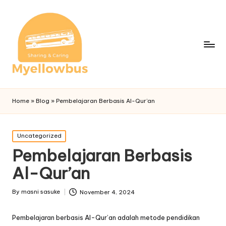
Home
»
Blog
»
Pembelajaran Berbasis Al-Qur’an
Posted
Uncategorized
in
Pembelajaran Berbasis
Al-Qur’an
By
masni sasuke
November 4, 2024
Posted
by
Pembelajaran berbasis Al-Qur’an adalah metode pendidikan