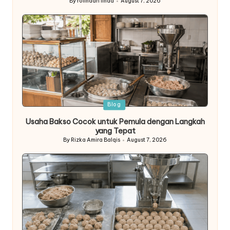
By
rolindah linda
August 7, 2026
Posted
by
Posted
Blog
in
Usaha Bakso Cocok untuk Pemula dengan Langkah
yang Tepat
By
Rizka Amira Balqis
August 7, 2026
Posted
by