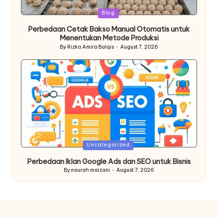
Posted
Blog
in
Perbedaan Cetak Bakso Manual Otomatis untuk
Menentukan Metode Produksi
By
Rizka Amira Balqis
August 7, 2026
Posted
by
Posted
Uncategorized
in
Perbedaan Iklan Google Ads dan SEO untuk Bisnis
By
naurah maizani
August 7, 2026
Posted
by