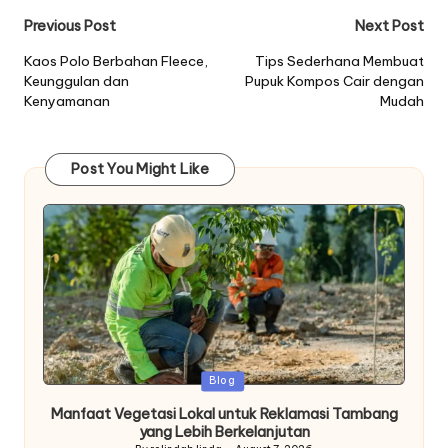
Post
Previous Post
Next Post
navigation
Kaos Polo Berbahan Fleece,
Tips Sederhana Membuat
Keunggulan dan
Pupuk Kompos Cair dengan
Kenyamanan
Mudah
Post You Might Like
Posted
Blog
in
Manfaat Vegetasi Lokal untuk Reklamasi Tambang
yang Lebih Berkelanjutan