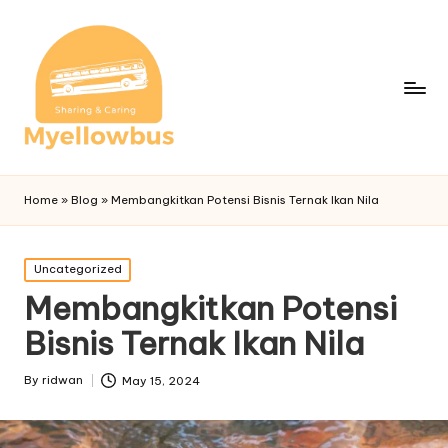
Home
»
Blog
»
Membangkitkan Potensi Bisnis Ternak Ikan Nila
Posted
Uncategorized
in
Membangkitkan Potensi
Bisnis Ternak Ikan Nila
By
ridwan
May 15, 2024
Posted
by