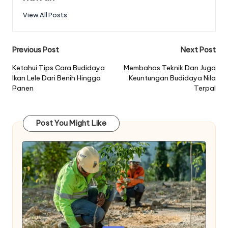
View All Posts
Post
Previous Post
Next Post
navigation
Ketahui Tips Cara Budidaya
Membahas Teknik Dan Juga
Ikan Lele Dari Benih Hingga
Keuntungan Budidaya Nila
Panen
Terpal
Post You Might Like