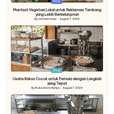
Posted
Blog
in
Manfaat Vegetasi Lokal untuk Reklamasi Tambang
yang Lebih Berkelanjutan
By
rolindah linda
August 7, 2026
Posted
by
Posted
Blog
in
Usaha Bakso Cocok untuk Pemula dengan Langkah
yang Tepat
By
Rizka Amira Balqis
August 7, 2026
Posted
by