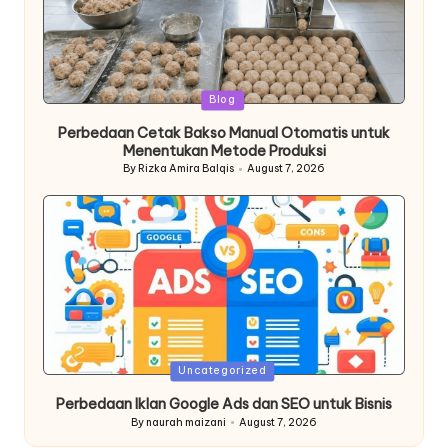
Posted
Blog
in
Perbedaan Cetak Bakso Manual Otomatis untuk
Menentukan Metode Produksi
By
Rizka Amira Balqis
August 7, 2026
Posted
by
Posted
Uncategorized
in
Perbedaan Iklan Google Ads dan SEO untuk Bisnis
By
naurah maizani
August 7, 2026
Posted
by