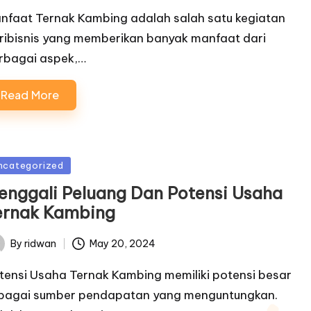
nfaat Ternak Kambing adalah salah satu kegiatan
ribisnis yang memberikan banyak manfaat dari
rbagai aspek,…
Read More
sted
ncategorized
enggali Peluang Dan Potensi Usaha
ernak Kambing
By
ridwan
May 20, 2024
ted
tensi Usaha Ternak Kambing memiliki potensi besar
bagai sumber pendapatan yang menguntungkan.