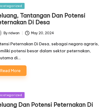
sted
ncategorized
eluang, Tantangan Dan Potensi
eternakan Di Desa
By
ridwan
May 20, 2024
ted
tensi Peternakan Di Desa, sebagai negara agraris,
miliki potensi besar dalam sektor peternakan,
rutama di…
Read More
sted
ncategorized
eluang Dan Potensi Peternakan Di