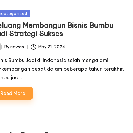
sted
ncategorized
eluang Membangun Bisnis Bumbu
adi Strategi Sukses
By
ridwan
May 21, 2024
ted
snis Bumbu Jadi di Indonesia telah mengalami
rkembangan pesat dalam beberapa tahun terakhir.
mbu jadi…
Read More