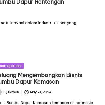
Bumbu Dapur Rentengan
atu inovasi dalam industri kuliner yang
sted
ncategorized
eluang Mengembangkan Bisnis
umbu Dapur Kemasan
By
ridwan
May 21, 2024
ted
snis Bumbu Dapur Kemasan kemasan di Indonesia