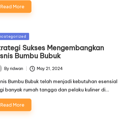
Read More
sted
ncategorized
trategi Sukses Mengembangkan
isnis Bumbu Bubuk
By
ridwan
May 21, 2024
ted
snis Bumbu Bubuk telah menjadi kebutuhan esensial
gi banyak rumah tangga dan pelaku kuliner di…
Read More