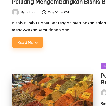
Peluang Mengembangkan Bisnis 
By
ridwan
May 21, 2024
Posted
by
Bisnis Bumbu Dapur Rentengan merupakan salah s
menawarkan kemudahan dan…
Read More
Po
U
in
P
B
Pos
by
Bi