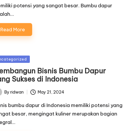
miliki potensi yang sangat besar. Bumbu dapur
alah…
Read More
sted
ncategorized
embangun Bisnis Bumbu Dapur
ang Sukses di Indonesia
By
ridwan
May 21, 2024
ted
snis bumbu dapur di Indonesia memiliki potensi yang
ngat besar, mengingat kuliner merupakan bagian
tegral…