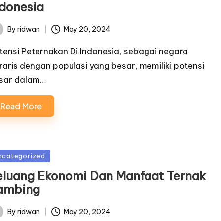
ndonesia
By
ridwan
May 20, 2024
ted
tensi Peternakan Di Indonesia, sebagai negara
raris dengan populasi yang besar, memiliki potensi
sar dalam…
Read More
sted
ncategorized
eluang Ekonomi Dan Manfaat Ternak
ambing
By
ridwan
May 20, 2024
ted