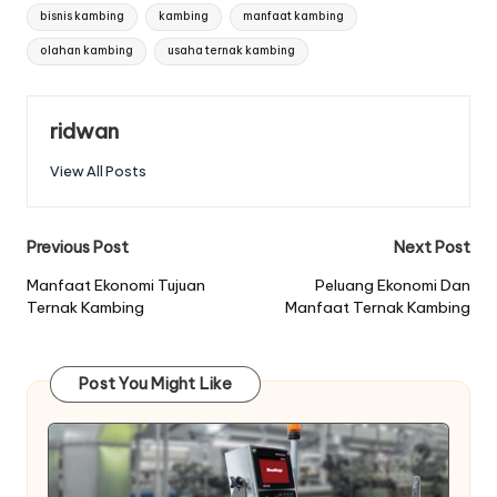
Tags:
bisnis kambing
kambing
manfaat kambing
olahan kambing
usaha ternak kambing
ridwan
View All Posts
Post
Previous Post
Next Post
navigation
Manfaat Ekonomi Tujuan
Peluang Ekonomi Dan
Ternak Kambing
Manfaat Ternak Kambing
Post You Might Like