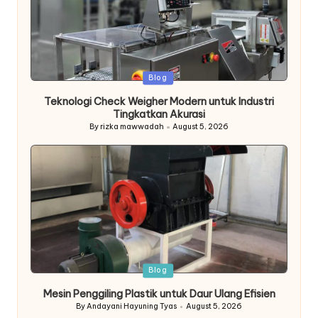
Posted
Blog
in
Teknologi Check Weigher Modern untuk Industri
Tingkatkan Akurasi
By
rizka mawwadah
August 5, 2026
Posted
by
Posted
Blog
in
Mesin Penggiling Plastik untuk Daur Ulang Efisien
By
Andayani Hayuning Tyas
August 5, 2026
Posted