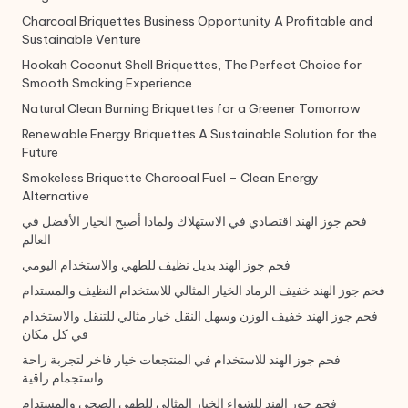
Charcoal Briquettes Business Opportunity A Profitable and
Sustainable Venture
Hookah Coconut Shell Briquettes, The Perfect Choice for
Smooth Smoking Experience
Natural Clean Burning Briquettes for a Greener Tomorrow
Renewable Energy Briquettes A Sustainable Solution for the
Future
Smokeless Briquette Charcoal Fuel – Clean Energy
Alternative
فحم جوز الهند اقتصادي في الاستهلاك ولماذا أصبح الخيار الأفضل في
العالم
فحم جوز الهند بديل نظيف للطهي والاستخدام اليومي
فحم جوز الهند خفيف الرماد الخيار المثالي للاستخدام النظيف والمستدام
فحم جوز الهند خفيف الوزن وسهل النقل خيار مثالي للتنقل والاستخدام
في كل مكان
فحم جوز الهند للاستخدام في المنتجعات خيار فاخر لتجربة راحة
واستجمام راقية
فحم جوز الهند للشواء الخيار المثالي للطهي الصحي والمستدام