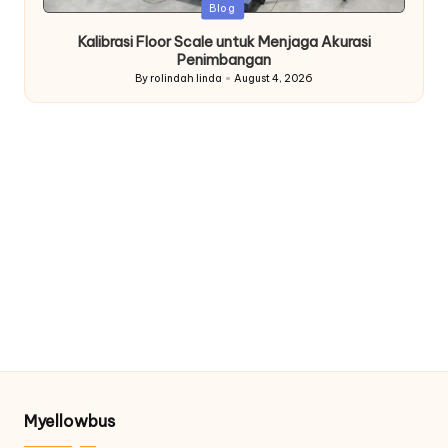
Posted
Blog
in
Kalibrasi Floor Scale untuk Menjaga Akurasi
Penimbangan
By
rolindah linda
August 4, 2026
Posted
by
Myellowbus