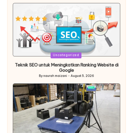
by
Posted
Uncategorized
in
Teknik SEO untuk Meningkatkan Ranking Website di
Google
By
naurah maizani
August 5, 2026
Posted
by