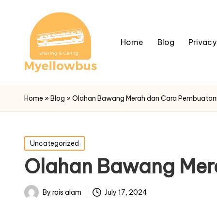
Home
Blog
Privacy
Home
»
Blog
»
Olahan Bawang Merah dan Cara Pembuata
Posted
Uncategorized
in
Olahan Bawang Mer
By
rois alam
July 17, 2024
Posted
by