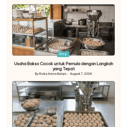
by
Posted
Blog
in
Usaha Bakso Cocok untuk Pemula dengan Langkah
yang Tepat
By
Rizka Amira Balqis
August 7, 2026
Posted
by