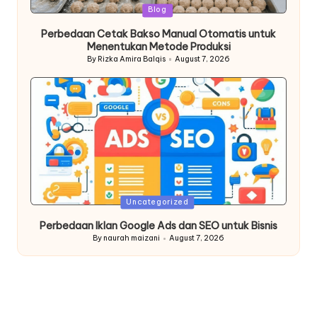
Posted
Blog
in
Perbedaan Cetak Bakso Manual Otomatis untuk
Menentukan Metode Produksi
By
Rizka Amira Balqis
August 7, 2026
Posted
by
Posted
Uncategorized
in
Perbedaan Iklan Google Ads dan SEO untuk Bisnis
By
naurah maizani
August 7, 2026
Posted
by