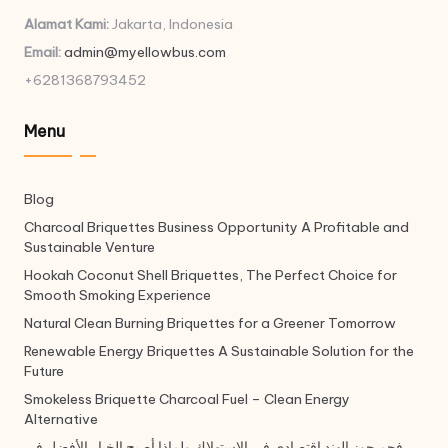
Alamat Kami:
Jakarta, Indonesia
Email:
admin@myellowbus.com
+6281368793452
Menu
Blog
Charcoal Briquettes Business Opportunity A Profitable and
Sustainable Venture
Hookah Coconut Shell Briquettes, The Perfect Choice for
Smooth Smoking Experience
Natural Clean Burning Briquettes for a Greener Tomorrow
Renewable Energy Briquettes A Sustainable Solution for the
Future
Smokeless Briquette Charcoal Fuel – Clean Energy
Alternative
فحم جوز الهند اقتصادي في الاستهلاك ولماذا أصبح الخيار الأفضل في