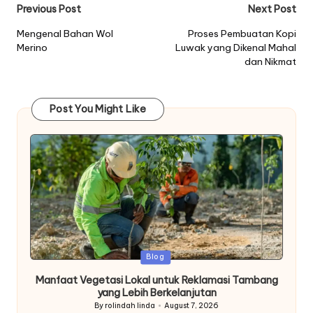
Post
Previous Post
Next Post
navigation
Mengenal Bahan Wol
Proses Pembuatan Kopi
Merino
Luwak yang Dikenal Mahal
dan Nikmat
Post You Might Like
Posted
Blog
in
Manfaat Vegetasi Lokal untuk Reklamasi Tambang
yang Lebih Berkelanjutan
By
rolindah linda
August 7, 2026
Posted