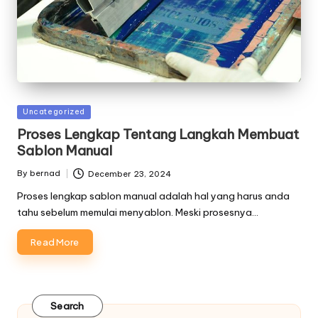
Posted
Uncategorized
in
Proses Lengkap Tentang Langkah Membuat
Sablon Manual
By
bernad
December 23, 2024
Posted
by
Proses lengkap sablon manual adalah hal yang harus anda
tahu sebelum memulai menyablon. Meski prosesnya…
Read More
Search