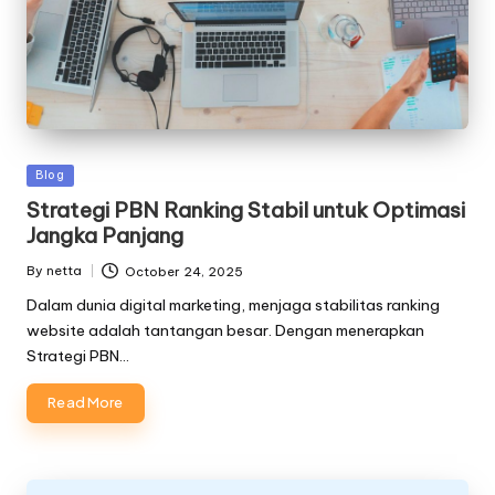
Posted
Blog
in
Strategi PBN Ranking Stabil untuk Optimasi
Jangka Panjang
By
netta
October 24, 2025
Posted
by
Dalam dunia digital marketing, menjaga stabilitas ranking
website adalah tantangan besar. Dengan menerapkan
Strategi PBN…
Read More