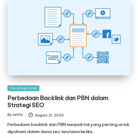
Posted
Uncategorized
in
Perbedaan Backlink dan PBN dalam
Strategi SEO
By
latifa
August 21, 2025
Posted
by
Perbedaan backlink dan PBN menjadi hal yang penting untuk
dipahami dalam dunia seo terutama ketika…