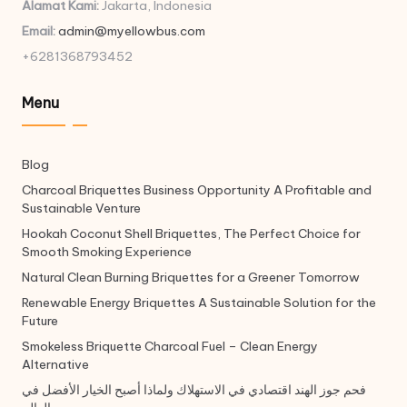
Alamat Kami:
Jakarta, Indonesia
Email:
admin@myellowbus.com
+6281368793452
Menu
Blog
Charcoal Briquettes Business Opportunity A Profitable and
Sustainable Venture
Hookah Coconut Shell Briquettes, The Perfect Choice for
Smooth Smoking Experience
Natural Clean Burning Briquettes for a Greener Tomorrow
Renewable Energy Briquettes A Sustainable Solution for the
Future
Smokeless Briquette Charcoal Fuel – Clean Energy
Alternative
فحم جوز الهند اقتصادي في الاستهلاك ولماذا أصبح الخيار الأفضل في