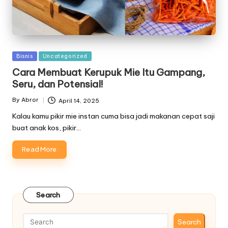
Posted
Bisnis
Uncategorized
in
Cara Membuat Kerupuk Mie Itu Gampang,
Seru, dan Potensial!
By
Abror
April 14, 2025
Posted
by
Kalau kamu pikir mie instan cuma bisa jadi makanan cepat saji
buat anak kos, pikir…
Read More
Search
Search