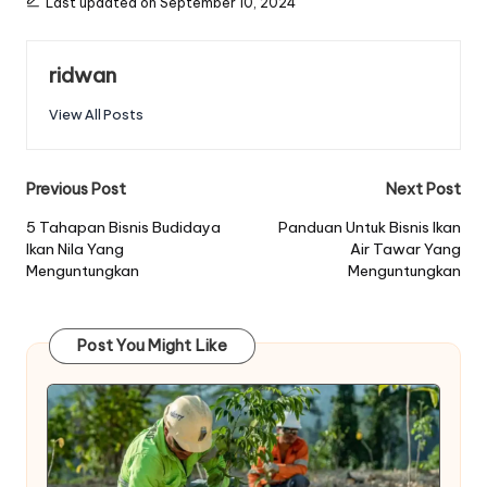
Last updated on September 10, 2024
ridwan
View All Posts
Post
Previous Post
Next Post
navigation
5 Tahapan Bisnis Budidaya
Panduan Untuk Bisnis Ikan
Ikan Nila Yang
Air Tawar Yang
Menguntungkan
Menguntungkan
Post You Might Like