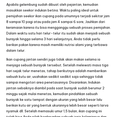
Apabila gelembung sudah dibuat oleh pejantan, kemudian
masukkan seekor indukan betina. Waktu paling ideal untuk
pemijahan seekor ikan cupang pada umumnya terjadi sekitar jam
8 sampai 10 pagi atau pada jam 4 sampai 6 sore, Jauhkan dari
keramaian karena itu bisa mengganggu sebuah proses pemijahan.
Dalam waktu satu hari telur-telur itu sudah akan menjadi sebuah
burayak hingga selama 3 hari selanjutnya, Anda tidak perlu
berikan pakan karena masih memiliki nutrisi alami yang terbawa
dalam telur.
Ikan cupang jantan sendiri juga tidak akan makan selama ia
menjaga sebuah burayak tersebut. Setelah melewati masa tiga
hari sejak telur menetas, tahap berikutnya adalah memberikan
sebuah kutu air, usahakan sedikit sedikit saja sehingga tidak
sampai mengotori area penetasannya. Disarankan, Indukan
jantan sebaiknya diambil pada saat burayak sudah berumur 2
minggu sejak mulai menetas, kemudian pindahkan sebuah
burayak ke satu tempat dengan ukuran yang lebih besar lalu
berikan kutu air yang bentuk ukurannya lebih besar seperti larva
nyamuk dll. Setelah memasuki umur 1,5 bulan, ikan cupang ini
telah bisa Anda pilah berdasarkan sebuah jenis kelaminnya dan