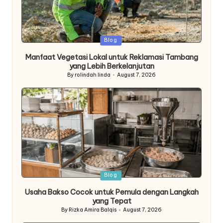
Posted
Blog
in
Manfaat Vegetasi Lokal untuk Reklamasi Tambang
yang Lebih Berkelanjutan
By
rolindah linda
August 7, 2026
Posted
by
Posted
Blog
in
Usaha Bakso Cocok untuk Pemula dengan Langkah
yang Tepat
By
Rizka Amira Balqis
August 7, 2026
Posted
by