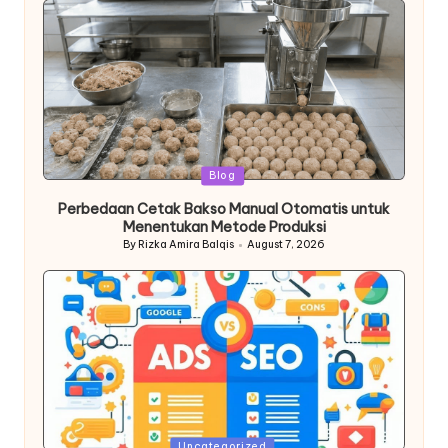
Posted
Blog
in
Perbedaan Cetak Bakso Manual Otomatis untuk
Menentukan Metode Produksi
By
Rizka Amira Balqis
August 7, 2026
Posted
by
Posted
Uncategorized