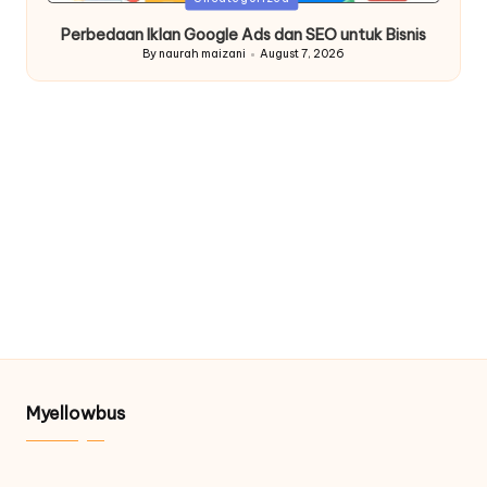
in
Perbedaan Iklan Google Ads dan SEO untuk Bisnis
By
naurah maizani
August 7, 2026
Posted
by
Myellowbus