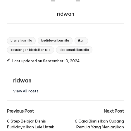
ridwan
Tags:
bisnis ikan nila
budidaya ikan nila
ikan
keuntungan bisnis ikan nila
tips ternak ikan nila
Last updated on September 10, 2024
ridwan
View All Posts
Post
Previous Post
Next Post
navigation
6 Step Belajar Bisnis
6 Cara Bisnis Ikan Cupang
Budidaya Ikan Lele Untuk
Pemula Yang Menjanjikan