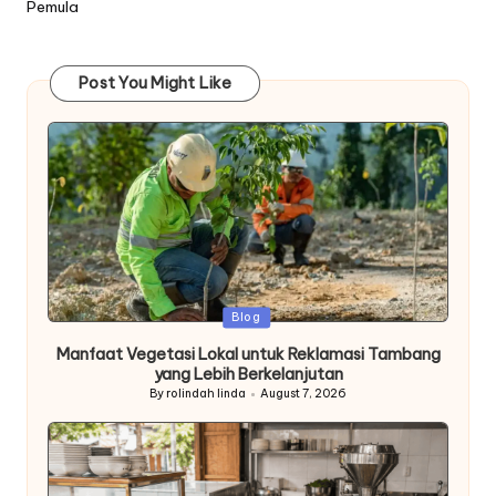
Pemula
Post You Might Like
Posted
Blog
in
Manfaat Vegetasi Lokal untuk Reklamasi Tambang
yang Lebih Berkelanjutan
By
rolindah linda
August 7, 2026
Posted
by