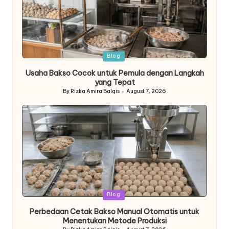
Posted
Blog
in
Usaha Bakso Cocok untuk Pemula dengan Langkah
yang Tepat
By
Rizka Amira Balqis
August 7, 2026
Posted
by
Posted
Blog
in
Perbedaan Cetak Bakso Manual Otomatis untuk
Menentukan Metode Produksi