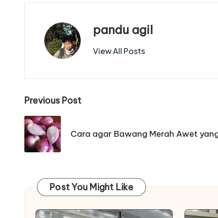
pandu agil
View All Posts
Post
Previous Post
navigation
Cara agar Bawang Merah Awet yang
Post You Might Like