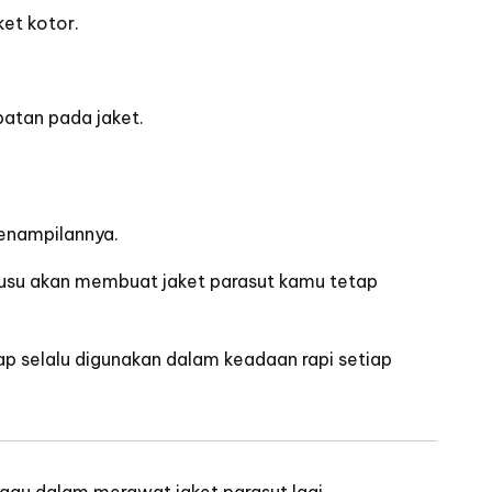
ket kotor.
patan pada jaket.
enampilannya.
husu akan
membuat jaket parasut kamu tetap
ap selalu digunakan dalam keadaan rapi setiap