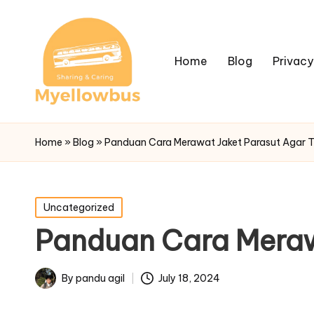
Home
Blog
Privacy
Home
»
Blog
»
Panduan Cara Merawat Jaket Parasut Agar T
Posted
Uncategorized
in
Panduan Cara Meraw
By
pandu agil
July 18, 2024
Posted
by