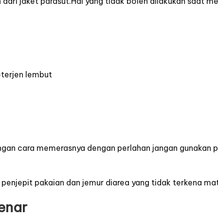
dari jaket parasut.Hal yang tidak boleh dilakukan saat me
eterjen lembut
gan cara memerasnya dengan perlahan jangan gunakan pe
penjepit pakaian dan jemur diarea yang tidak terkena mat
enar