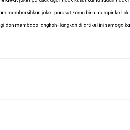
merawat jaket parasut agar tidak kusut kamu sudah tidak
dalam membersihkan jaket parasut kamu bisa mampir
ke link 
gi dan membaca langkah-langkah di artikel ini semoga 