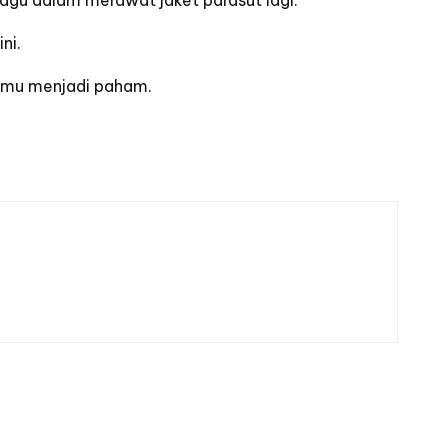
 ragu dalam
merawat jaket parasut lagi.
ini.
kamu menjadi paham.